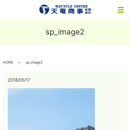
メ
sp_image2
HOME
sp_image2
2018/05/17