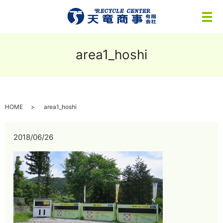
メ
area1_hoshi
HOME
area1_hoshi
2018/06/26